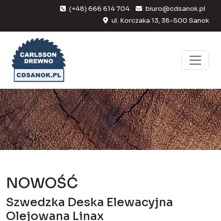
(+48) 666 614 704
biuro@cdsanok.pl
ul. Korczaka 13, 38-500 Sanok
NOWOŚĆ
Szwedzka Deska Elewacyjna
Olejowana Linax