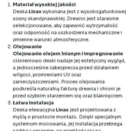
Materiał wysokiej jakości
Deska
Linax
wykonana jest z wysokogatunkowej
sosny skandynawskiej. Drewno jest starannie
selekcjonowane, aby zapewnić wytrzymałość
oraz odporność na uszkodzenia mechaniczne i
zmienne warunki atmosferyczne.
Olejowanie
Olejowanie olejem lnianym i impregnowanie
ciśnieniowo deski nadaje jej estetyczny wygląd,
a jednocześnie zabezpiecza przed działaniem
wilgoci, promieniami UV oraz
zanieczyszczeniami. Proces olejowania
podkreśla naturalną fakturę drewna i chroni je
przed szybkim starzeniem się oraz blaknięciem.
Łatwa instalacja
Deska elewacyjna
Linax
jest projektowana z
myślą o prostocie montażu. Dzięki specjalnym
systemom mocowania, jej instalacja przebiega
szybko i sprawnie, co przekłada się na